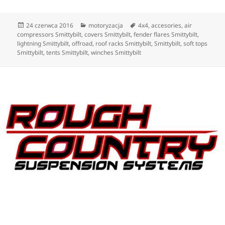
Data
Kategorie
Tagi
24 czerwca 2016
motoryzacja
4x4
,
accesories
,
air
publikacji
compressors Smittybilt
,
covers Smittybilt
,
fender flares Smittybilt
,
lightning Smittybilt
,
offroad
,
roof racks Smittybilt
,
Smittybilt
,
soft tops
Smittybilt
,
tents Smittybilt
,
winches Smittybilt