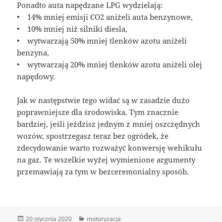
Ponadto auta napędzane LPG wydzielają:
• 14% mniej emisji CO2 aniżeli auta benzynowe,
• 10% mniej niż silniki diesla,
• wytwarzają 50% mniej tlenków azotu aniżeli
benzyna,
• wytwarzają 20% mniej tlenków azotu aniżeli olej
napędowy.
Jak w następstwie tego widać są w zasadzie dużo
poprawniejsze dla środowiska. Tym znacznie
bardziej, jeśli jeździsz jednym z mniej oszczędnych
wozów, spostrzegasz teraz bez ogródek, że
zdecydowanie warto rozważyć konwersję wehikułu
na gaz. Te wszelkie wyżej wymienione argumenty
przemawiają za tym w bezceremonialny sposób.
Data
Kategorie
20 stycznia 2020
motoryzacja