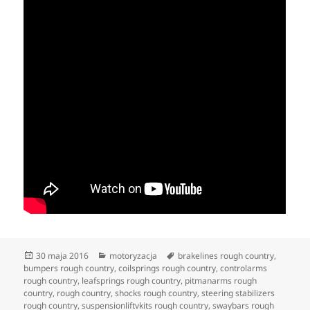
Data
Kategorie
Tagi
30 maja 2016
motoryzacja
brakelines rough country
,
publikacji
bumpers rough country
,
coilsprings rough country
,
controlarms
rough country
,
leafsprings rough country
,
pitmanarms rough
country
,
rough country
,
shocks rough country
,
steering stabilizers
rough country
,
suspensionliftvkits rough country
,
swaybars rough