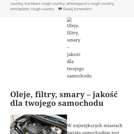
country
,
trackbars rough country
,
wheelspacers rough country
,
do Cars in offroad
winchplates rough country
Dodaj komentarz
Oleje, filtry, smary – jakość
dla twojego samochodu
W największych miastach
świata samochodów jest