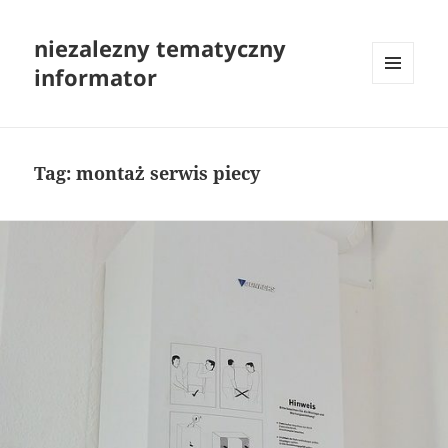
niezalezny tematyczny
informator
MENU
I
WIDGETY
Tag:
montaż serwis piecy