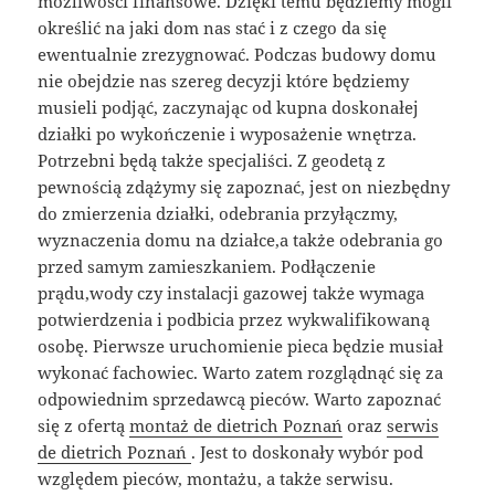
możliwości finansowe. Dzięki temu będziemy mogli
określić na jaki dom nas stać i z czego da się
ewentualnie zrezygnować. Podczas budowy domu
nie obejdzie nas szereg decyzji które będziemy
musieli podjąć, zaczynając od kupna doskonałej
działki po wykończenie i wyposażenie wnętrza.
Potrzebni będą także specjaliści. Z geodetą z
pewnością zdążymy się zapoznać, jest on niezbędny
do zmierzenia działki, odebrania przyłączmy,
wyznaczenia domu na działce,a także odebrania go
przed samym zamieszkaniem. Podłączenie
prądu,wody czy instalacji gazowej także wymaga
potwierdzenia i podbicia przez wykwalifikowaną
osobę. Pierwsze uruchomienie pieca będzie musiał
wykonać fachowiec. Warto zatem rozglądnąć się za
odpowiednim sprzedawcą pieców. Warto zapoznać
się z ofertą
montaż de dietrich Poznań
oraz
serwis
de dietrich Poznań
. Jest to doskonały wybór pod
względem pieców, montażu, a także serwisu.