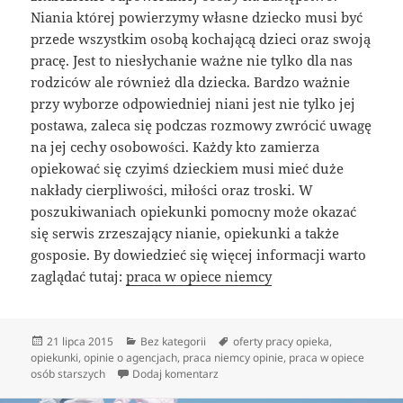
Niania której powierzymy własne dziecko musi być
przede wszystkim osobą kochającą dzieci oraz swoją
pracę. Jest to niesłychanie ważne nie tylko dla nas
rodziców ale również dla dziecka. Bardzo ważnie
przy wyborze odpowiedniej niani jest nie tylko jej
postawa, zaleca się podczas rozmowy zwrócić uwagę
na jej cechy osobowości. Każdy kto zamierza
opiekować się czyimś dzieckiem musi mieć duże
nakłady cierpliwości, miłości oraz troski. W
poszukiwaniach opiekunki pomocny może okazać
się serwis zrzeszający nianie, opiekunki a także
gosposie. By dowiedzieć się więcej informacji warto
zaglądać tutaj:
praca w opiece niemcy
Data
Kategorie
Tagi
21 lipca 2015
Bez kategorii
oferty pracy opieka
,
publikacji
opiekunki
,
opinie o agencjach
,
praca niemcy opinie
,
praca w opiece
do Opieka do dziecka pilnie poszuki
osób starszych
Dodaj komentarz