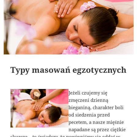
Typy masowań egzotycznych
Jeżeli czujemy się
zmęczeni dzienną
bieganiną, charakter boli
od siedzenia przed
pecetem, a nasze mięśnie
napadane są przez ciężkie
skurcze – to świadczy, że powinniśmy się oddać w