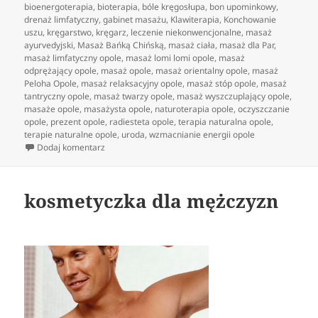
publikacji
bioenergoterapia
,
bioterapia
,
bóle kręgosłupa
,
bon upominkowy
,
drenaż limfatyczny
,
gabinet masażu
,
Klawiterapia
,
Konchowanie
uszu
,
kręgarstwo
,
kręgarz
,
leczenie niekonwencjonalne
,
masaż
ayurvedyjski
,
Masaż Bańką Chińską
,
masaż ciała
,
masaż dla Par
,
masaż limfatyczny opole
,
masaż lomi lomi opole
,
masaż
odprężający opole
,
masaż opole
,
masaż orientalny opole
,
masaż
Peloha Opole
,
masaż relaksacyjny opole
,
masaż stóp opole
,
masaż
tantryczny opole
,
masaż twarzy opole
,
masaż wyszczuplający opole
,
masaże opole
,
masażysta opole
,
naturoterapia opole
,
oczyszczanie
opole
,
prezent opole
,
radiesteta opole
,
terapia naturalna opole
,
terapie naturalne opole
,
uroda
,
wzmacnianie energii opole
do Typy masowań egzotycznych
Dodaj komentarz
kosmetyczka dla mężczyzn