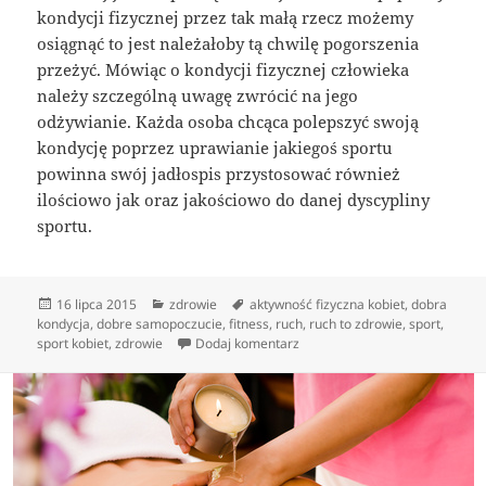
kondycji fizycznej przez tak małą rzecz możemy
osiągnąć to jest należałoby tą chwilę pogorszenia
przeżyć. Mówiąc o kondycji fizycznej człowieka
należy szczególną uwagę zwrócić na jego
odżywianie. Każda osoba chcąca polepszyć swoją
kondycję poprzez uprawianie jakiegoś sportu
powinna swój jadłospis przystosować również
ilościowo jak oraz jakościowo do danej dyscypliny
sportu.
Data
Kategorie
Tagi
16 lipca 2015
zdrowie
aktywność fizyczna kobiet
,
dobra
publikacji
kondycja
,
dobre samopoczucie
,
fitness
,
ruch
,
ruch to zdrowie
,
sport
,
do Aktywność fizyczna – wyjdź 
sport kobiet
,
zdrowie
Dodaj komentarz