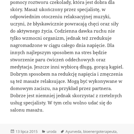
pomocy roztworu czekolady, która jest dobra dla
skóry. Masaż ukończony przez specjalistę, w
odpowiednim otoczeniu relaksacyjnej muzyki,
uczyni, że błyskawicznie powracają chęci oraz siły
do aktywnego życia. Codzienna dawka ruchu nie
tylko wzmocni organizm, jednak też zredukuje
nagromadzone w ciągu całego dnia napięcie. Dla
innych najlepszym sposobem na stres będzie
stworzenie paru ćwiczeń oddechowych oraz
medytacja. Jeszcze inni wybiorą długą, gorącą kąpiel.
Dobrym sposobem na redukcję napięcia i zmęczenia
są też masaże relaksujące. Mogą być wykonywane w
domowym zaciszu, na przykład przez partnera.
Dobrze jest niemniej jednak skorzystać z rzetelnych
usług specjalisty. W tym celu wolno udać się do
salonu masażu.
Data
Kategorie
Tagi
13 lipca 2015
uroda
Ayurveda
,
bioenergoterapeuta
,