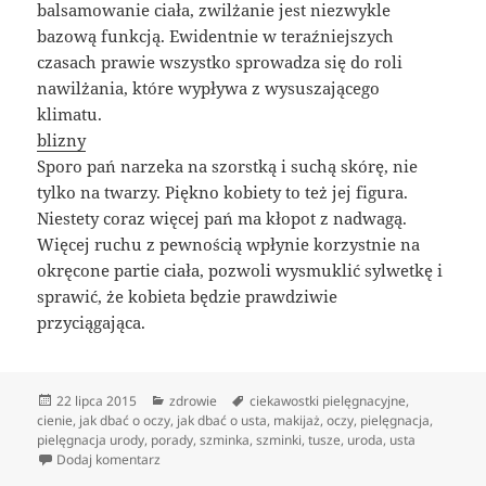
balsamowanie ciała, zwilżanie jest niezwykle
bazową funkcją. Ewidentnie w teraźniejszych
czasach prawie wszystko sprowadza się do roli
nawilżania, które wypływa z wysuszającego
klimatu.
blizny
Sporo pań narzeka na szorstką i suchą skórę, nie
tylko na twarzy. Piękno kobiety to też jej figura.
Niestety coraz więcej pań ma kłopot z nadwagą.
Więcej ruchu z pewnością wpłynie korzystnie na
okręcone partie ciała, pozwoli wysmuklić sylwetkę i
sprawić, że kobieta będzie prawdziwie
przyciągająca.
Data
Kategorie
Tagi
22 lipca 2015
zdrowie
ciekawostki pielęgnacyjne
,
publikacji
cienie
,
jak dbać o oczy
,
jak dbać o usta
,
makijaż
,
oczy
,
pielęgnacja
,
pielęgnacja urody
,
porady
,
szminka
,
szminki
,
tusze
,
uroda
,
usta
do Sposób bycia dojrzałych kobiet
Dodaj komentarz