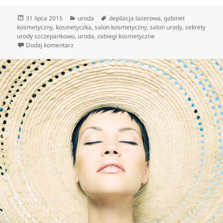
Data
Kategorie
Tagi
31 lipca 2015
uroda
depilacja laserowa
,
gabinet
publikacji
kosmetyczny
,
kosmetyczka
,
salon kosmetyczny
,
salon urody
,
sekrety
urody szczepankowo
,
uroda
,
zabiegi kosmetyczne
do Różnorodne zabiegi dla ciała ludzkiego rekomend
Dodaj komentarz