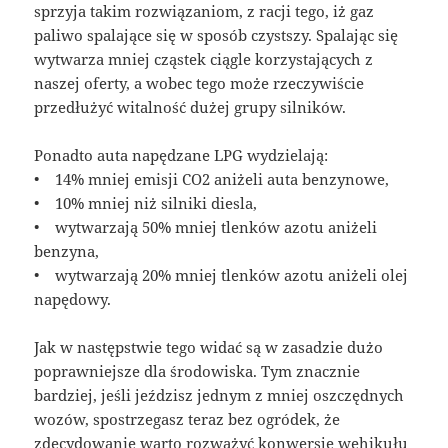
sprzyja takim rozwiązaniom, z racji tego, iż gaz
paliwo spalające się w sposób czystszy. Spalając się
wytwarza mniej cząstek ciągle korzystających z
naszej oferty, a wobec tego może rzeczywiście
przedłużyć witalność dużej grupy silników.
Ponadto auta napędzane LPG wydzielają:
• 14% mniej emisji CO2 aniżeli auta benzynowe,
• 10% mniej niż silniki diesla,
• wytwarzają 50% mniej tlenków azotu aniżeli
benzyna,
• wytwarzają 20% mniej tlenków azotu aniżeli olej
napędowy.
Jak w następstwie tego widać są w zasadzie dużo
poprawniejsze dla środowiska. Tym znacznie
bardziej, jeśli jeździsz jednym z mniej oszczędnych
wozów, spostrzegasz teraz bez ogródek, że
zdecydowanie warto rozważyć konwersję wehikułu