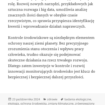
rolę. Rozwój nowych narzędzi, przykładowych jak
sztuczna rozwaga i big data, umożliwia analizę
znacznych ilości danych w obrębie czasie
rzeczywistym, co sprawia przyspiesza identyfikację
kwestii i wprowadzanie działań naprawczych.
Kontrole środowiskowe są niezbędnym elementem
ochrony naszej ziemi planety. Bez precyzyjnego
zrozumienia stanu otoczenia i wpływu pracy
człowieka, trudno okazuje się podejmować
skuteczne działania na rzecz trwałego rozwoju.
Dlatego zatem inwestycje w kontrole i rozwój
innowacji monitorujących środowisko jest klucz do
bezpiecznej i bezpiecznej dalszej przyszłości.
Data
Kategorie
Tagi
23 października 2024
zdrowie
badania ekologiczne
,
publikacji
ekologia
,
ochrona środowiska
,
zmiany klimatyczne
,
zrównoważony