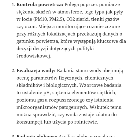
Kontrola powietrza:
Polega poprzez pomiarze
stężenia skażeń w atmosferze, tego typu jak pyły
w locie (PM10, PM2.5), CO2 siarki, tlenki gazów
czy ozon. Miejsca monitorujące rozmieszczone
przy różnych lokalizacjach przekazują danych o
gatunku powietrza, które występują kluczowe dla
decyzji decyzji dotyczących polityki
środowiskowej.
Ewaluacja wody:
Badania stanu wody obejmują
ocenę parametrów fizycznych, chemicznych
składników i biologicznych. Wzorcowe badania
to ustalenie pH, stężenia elementów ciężkich,
poziomu gazu rozpuszczonego czy istnienia
mikroorganizmów patogennych. Wskutek temu
można sprawdzić, czy woda zostaje zdatna do
konsumpcji lub użycia po rolnictwie.
Badania glebowe:
Analiza gleby pozwala na