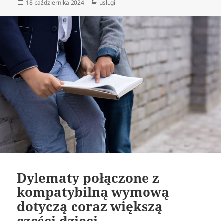
Data
Kategorie
18 października 2024
usługi
publikacji
Dylematy połączone z
kompatybilną wymową
dotyczą coraz większą
części dzieci .