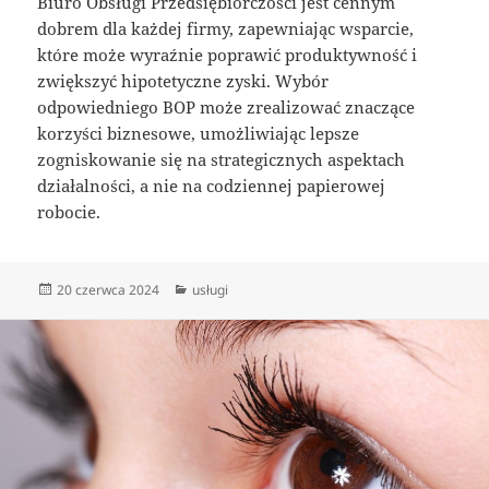
Biuro Obsługi Przedsiębiorczości jest cennym
dobrem dla każdej firmy, zapewniając wsparcie,
które może wyraźnie poprawić produktywność i
zwiększyć hipotetyczne zyski. Wybór
odpowiedniego BOP może zrealizować znaczące
korzyści biznesowe, umożliwiając lepsze
zogniskowanie się na strategicznych aspektach
działalności, a nie na codziennej papierowej
robocie.
Data
Kategorie
20 czerwca 2024
usługi
publikacji