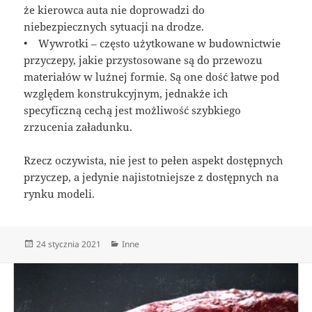
że kierowca auta nie doprowadzi do
niebezpiecznych sytuacji na drodze.
• Wywrotki – często użytkowane w budownictwie
przyczepy, jakie przystosowane są do przewozu
materiałów w luźnej formie. Są one dość łatwe pod
względem konstrukcyjnym, jednakże ich
specyficzną cechą jest możliwość szybkiego
zrzucenia załadunku.
Rzecz oczywista, nie jest to pełen aspekt dostępnych
przyczep, a jedynie najistotniejsze z dostępnych na
rynku modeli.
Data
Kategorie
24 stycznia 2021
Inne
publikacji