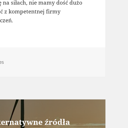
ię na siłach, nie mamy dość dużo
ać z kompetentnej firmy
czeń.
gorie
es
lternatywne źródła