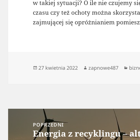
w takiej sytuacji? O ile nie czujemy s
czasu czy też ochoty można skorzyst
zajmującej się opróżnianiem pomiesz
Data
Autor
Kate
27 kwietnia 2022
zapnowe487
bizn
publikacji
Nawigacja
wpisu
POPRZEDNI
Energia z recyklingu – a
Poprzedni