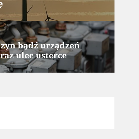
ę
zyn bądź urządzeń
raz ulec usterce