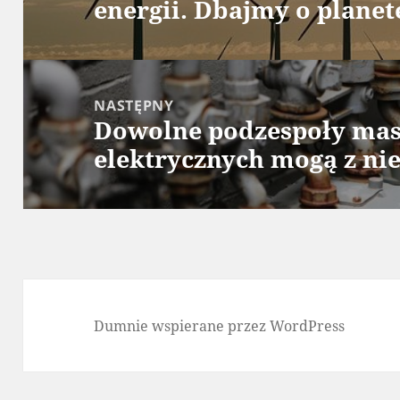
energii. Dbajmy o planet
wpis:
NASTĘPNY
Dowolne podzespoły mas
Następny
elektrycznych mogą z nie
wpis:
Dumnie wspierane przez WordPress