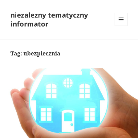
niezalezny tematyczny
informator
MENU
I
WIDGETY
Tag:
ubezpiecznia