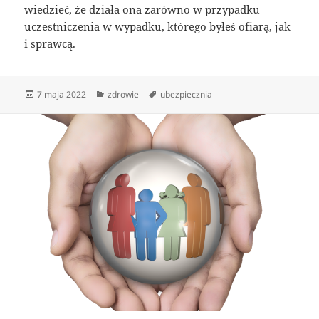
wiedzieć, że działa ona zarówno w przypadku
uczestniczenia w wypadku, którego byłeś ofiarą, jak
i sprawcą.
Data
Kategorie
Tagi
7 maja 2022
zdrowie
ubezpiecznia
publikacji